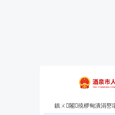
鎮ㄨ闂殑椤甸潰涓嶅