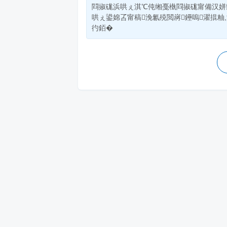
閰掓硥浜哄ぇ淇℃伅缃戞槸閰掓硥甯備汉姘
哄ぇ鍙婂叾甯稿浼氱殑閲嶈鑸嗚濯掍粙
彴銆�