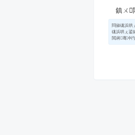
鎮ㄨ
閰掓硥浜哄
硥浜哄ぇ鍙
閲嶈骞冲