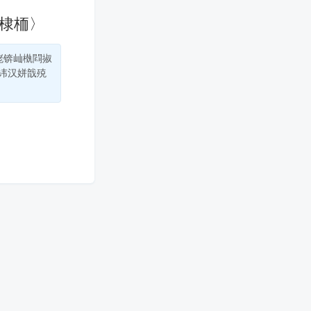
洖棣栭〉
珯锛屾槸閰掓
绯讳汉姘戠殑