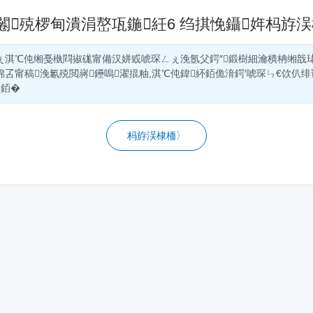
闂殑椤甸潰涓嶅瓨鍦紝
6 绉掑悗
鑷姩杩斿
ぇ淇℃伅缃戞槸閰掓硥甯備汉姘戜唬琛ㄥぇ浼氬父鍔″鍛樹細瀹樻柟缃戠
婂叾甯稿浼氱殑閲嶈鑸嗚濯掍粙,淇℃伅鍏紑銆佹湇鍔′唬琛ㄣ€佽仈
彴銆�
杩斿洖棣栭〉