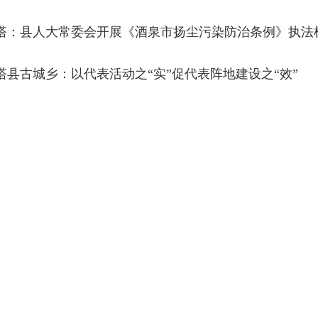
塔：县人大常委会开展《酒泉市扬尘污染防治条例》执法
塔县古城乡：以代表活动之“实”促代表阵地建设之“效”
塔：县人大常委会副主任殷希奎带队开展《酒泉市扬尘污
塔：县人大常委会组织人大代表开展旁听法庭庭审活动
1
2
3
4
5
6