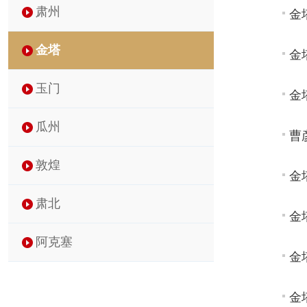
肃州
金
金塔
金
玉门
金
瓜州
曹
敦煌
金
肃北
金
阿克塞
金
金