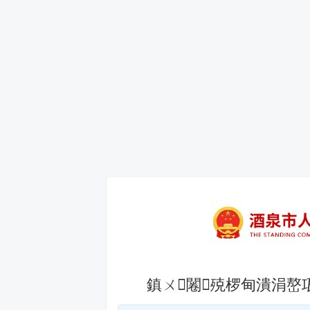
鎮ㄨ闂殑椤甸潰涓嶅