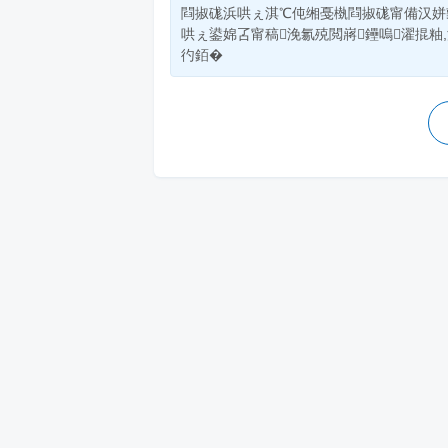
閰掓硥浜哄ぇ淇℃伅缃戞槸閰掓硥甯備汉姘
哄ぇ鍙婂叾甯稿浼氱殑閲嶈鑸嗚濯掍粙
彴銆�